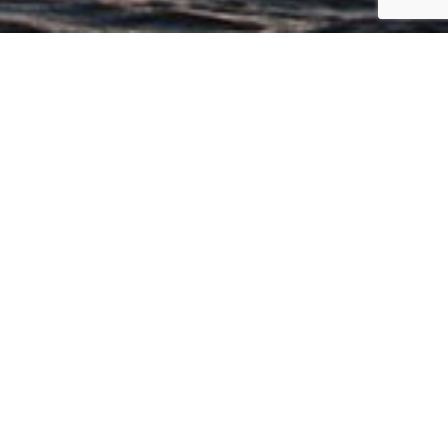
Begin
/
Política de cookies
RESERVEREN
APARTAMENTOS VISTAMAR II
Política de cookies
Información legal
GEGARANDEERD DE BESTE ONLINE PRIJS, ALLEEN
DOOR TE BOEKEN
OP ONZE WEBSITE
OFFICIEEL