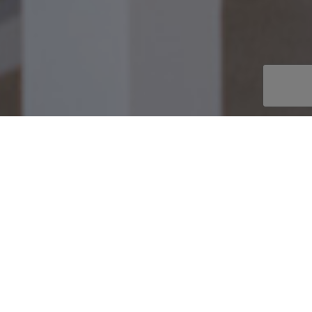
Anfang
/
Appartements
BUCHEN
ENTDECKEN SIE UNSERE FERIEN
APPARTEMENTS AUF IBIZA
Die ideale Unterkunft um Ihre
Ferien auf Ibiza zu verbringen
Apartamentos Vistamar II ist ein kleiner Touristikkomplex mit 14
Appartements, gelegen im Herzen der Playa den Bossa, nur 200 m