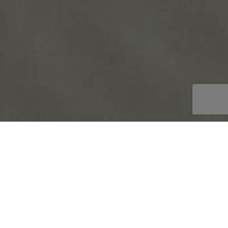
Inici
/
Contacte
RESERVAR
APARTAMENTOS VISTAMAR II
Contacta’ns
En qué podem ajudar-te?