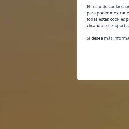
El resto de cookies s
para poder mostrarle
todas estas cookies 
clicando en el apart
Si desea más informa