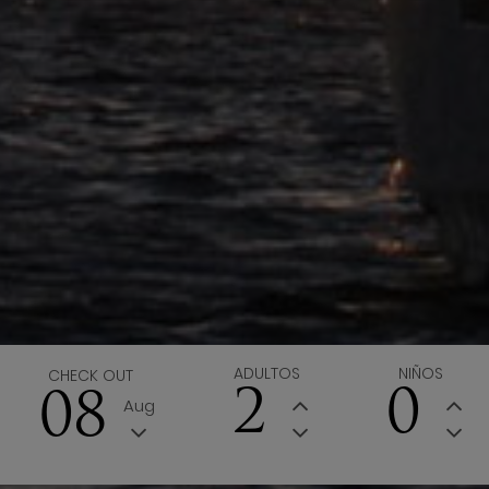
ADULTOS
NIÑOS
CHECK OUT
08
Aug