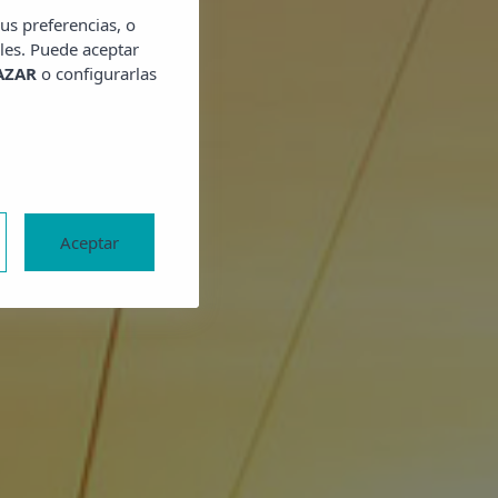
us preferencias, o
les. Puede aceptar
AZAR
o configurarlas
Aceptar