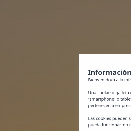
Información
Bienvenido/a a la inf
Una cookie o galleta
“smartphone” o table
pertenecen a empresa
Las cookies pueden se
pueda funcionar, no n